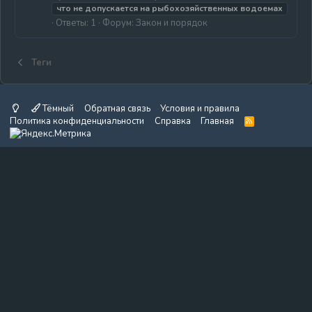
что
не
допускается
на
рыбохозяйственных
водоемах
Ответы: 1
Форум:
Закон и порядок
Теги
Тёмный
Обратная связь
Условия и правила
Политика конфиденциальности
Справка
Главная
R
S
S