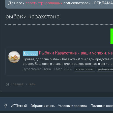
Для всех
зарегистрированных
пользователей - РЕКЛАМ
рыбаки казахстана
Рыбаки Казахстана - ваши успехи, ме
Вопрос
Привет, дорогие рыбаки Казахстана! Мы рады представить
стране. Ваш опыт и знания очень важны для нас, и мы хоти
RybachokKZ
Тема
1 Мар 2022
места ловли
рыбаки
к
Главная
Теги
Тёмный
Обратная связь
Условия и правила
Политика кон