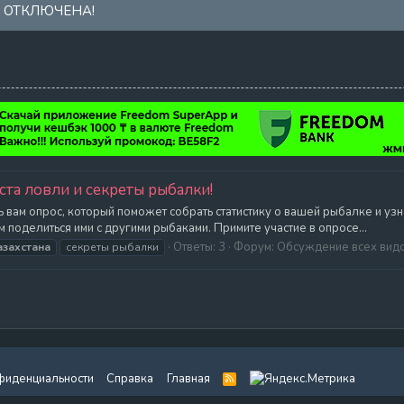
А ОТКЛЮЧЕНА!
ста ловли и секреты рыбалки!
 вам опрос, который поможет собрать статистику о вашей рыбалке и уз
м поделиться ими с другими рыбаками. Примите участие в опросе...
Ответы: 3
Форум:
Обсуждение всех вид
азахстана
секреты рыбалки
фиденциальности
Справка
Главная
R
S
S