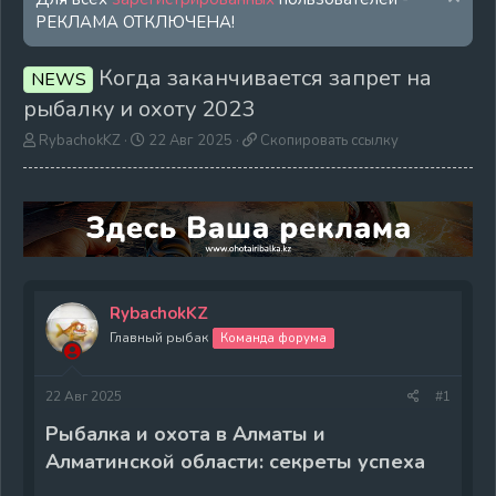
РЕКЛАМА ОТКЛЮЧЕНА!
Когда заканчивается запрет на
NEWS
рыбалку и охоту 2023
А
Д
С
RybachokKZ
22 Авг 2025
Скопировать ссылку
в
а
к
т
т
о
о
а
п
р
н
и
т
а
р
е
ч
о
м
а
в
ы
л
а
RybachokKZ
а
т
ь
Главный рыбак
Команда форума
с
с
22 Авг 2025
#1
ы
л
Рыбалка и охота в Алматы и
к
Алматинской области: секреты успеха
у