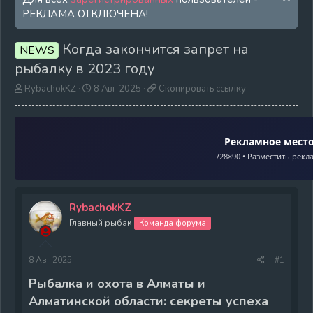
РЕКЛАМА ОТКЛЮЧЕНА!
Когда закончится запрет на
NEWS
рыбалку в 2023 году
А
Д
С
RybachokKZ
8 Авг 2025
Скопировать ссылку
в
а
к
т
т
о
о
а
п
р
н
и
Рекламное мест
т
а
р
728×90 • Разместить рекл
е
ч
о
м
а
в
ы
л
а
а
т
RybachokKZ
ь
Главный рыбак
Команда форума
с
с
ы
8 Авг 2025
#1
л
к
Рыбалка и охота в Алматы и
у
Алматинской области: секреты успеха