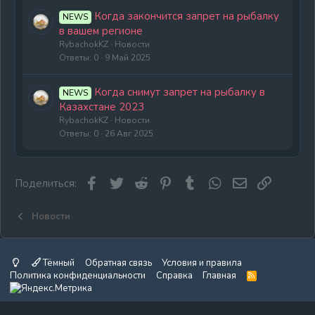
Когда закончится запрет на рыбалку
NEWS
в вашем регионе
RybachokKZ
Новости
Ответы
0
9 Май 2025
Когда снимут запрет на рыбалку в
NEWS
Казахстане 2023
RybachokKZ
Новости
Ответы
0
26 Авг 2025
Facebook
Twitter
Reddit
Pinterest
Tumblr
WhatsApp
Электронная
Ссылка
Поделиться:
Новости
Тёмный
Обратная связь
Условия и правила
Политика конфиденциальности
Справка
Главная
R
S
S