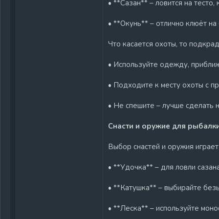
• **Сазан** – ловится на тесто
• **Окунь** – отлично клюёт на
Что касается охоты, то подкра
• Используйте одежду, приближ
• Подходите к месту охоты с п
• Не спешите – лучше сделать 
Снасти и оружие для рыбалк
Выбор снастей и оружия играет
• **Удочка** – для ловли сазан
• **Катушка** – выбирайте без
• **Леска** – используйте моно