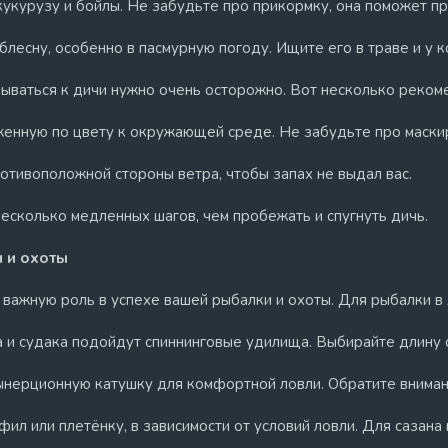
, кукурузу и бойлы. Не забудьте про прикормку, она поможет п
 блесну, особенно в пасмурную погоду. Ищите его в траве и у к
дываться к дичи нужно очень осторожно. Вот несколько реком
енную по цвету к окружающей среде. Не забудьте про маскир
ротивоположной стороны ветра, чтобы запах не выдал вас.
несколько медленных шагов, чем пробежать и спугнуть дичь.
и и охоты
 важную роль в успехе вашей рыбалки и охоты. Для рыбалки в
а и судака подойдут спиннинговые удилища. Выбирайте длину о
ынерционную катушку для комфортной ловли. Обратите вниман
фил или плетёнку, в зависимости от условий ловли. Для сазана