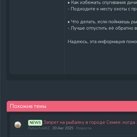
• Как избежать спугивания дичи
- Подходите к месту охоты с п
• Что делать, если поймаешь 
- Лучше отпустить её обратно в
Надеюсь, эта информация помож
Похожие темы
Запрет на рыбалку в городе Семее: когда
NEWS
RybachokKZ
30 Авг 2025
Новости