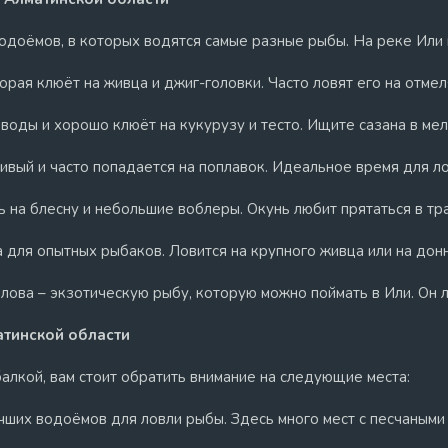
одоёмов, в которых водятся самые разные рыбы. На реке Или
торая клюёт на живца и джиг-головки. Часто ловят его на отмел
 воды и хорошо клюёт на кукурузу и тесто. Ищите сазана в мел
ивый и часто попадается на поплавок. Идеальное время для ло
ь на блесну и небольшие воблеры. Окунь любит прятаться в тра
а для опытных рыбаков. Ловится на крупного живца или на дон
лова – экзотическую рыбу, которую можно поймать в Или. Он л
матинской области
балкой, вам стоит обратить внимание на следующие места:
лучших водоёмов для ловли рыбы. Здесь много мест с песчаным