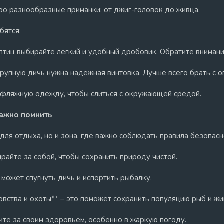
про разнообразные приманки: от джиг-головок до живца.
бятся:
птиц выбирайте лёгкий и удобный дробовик. Обратите внимание
 крупную дичь нужна надёжная винтовка. Лучше всего брать с 
уфляжную одежду, чтобы слиться с окружающей средой.
важно помнить
для отдыха, но и зона, где важно соблюдать правила безопасн
ирайте за собой, чтобы сохранить природу чистой.
 может спугнуть дичь и испортить рыбалку.
вства и охоты** – это поможет сохранить популяцию рыб и жи
ите за своим здоровьем, особенно в жаркую погоду.