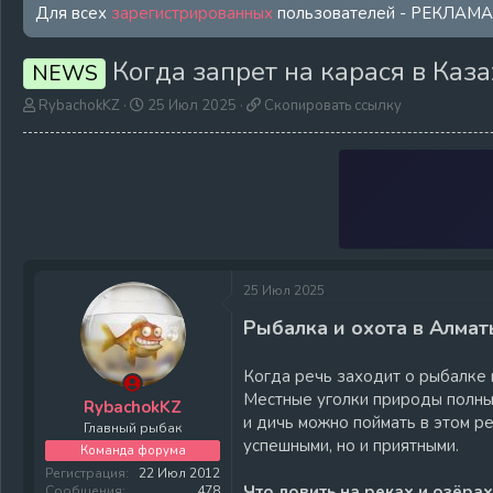
Для всех
зарегистрированных
пользователей - РЕКЛАМ
Когда запрет на карася в Каз
NEWS
А
Д
С
RybachokKZ
25 Июл 2025
Скопировать ссылку
в
а
к
т
т
о
о
а
п
р
н
и
т
а
р
е
ч
о
м
а
в
ы
л
а
а
т
25 Июл 2025
ь
с
Рыбалка и охота в Алма
с
ы
Когда речь заходит о рыбалке и
л
Местные уголки природы полны с
к
RybachokKZ
и дичь можно поймать в этом ре
у
Главный рыбак
успешными, но и приятными.
Команда форума
Регистрация
22 Июл 2012
Что ловить на реках и озёра
Сообщения
478