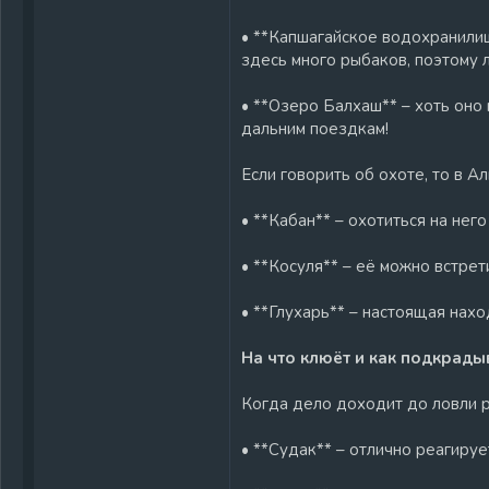
• **Капшагайское водохранилищ
здесь много рыбаков, поэтому 
• **Озеро Балхаш** – хоть оно 
дальним поездкам!
Если говорить об охоте, то в А
• **Кабан** – охотиться на нег
• **Косуля** – её можно встрет
• **Глухарь** – настоящая нах
На что клюёт и как подкрады
Когда дело доходит до ловли ры
• **Судак** – отлично реагируе