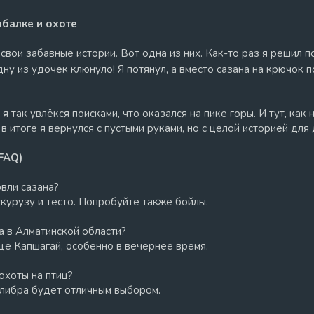
ыбалке и охоте
вои забавные истории. Вот одна из них. Как-то раз я решил п
одну из удочек клюнуло! Я потянул, а вместо сазана на крючок 
 я так увлёкся поисками, что оказался на пике горы. И тут, как
 в итоге я вернулся с пустыми руками, но с целой историей для
FAQ)
овли сазана?
укурузу и тесто. Попробуйте также бойлы.
а в Алматинской области?
ще Капшагай, особенно в вечернее время.
охоты на птиц?
алибра будет отличным выбором.