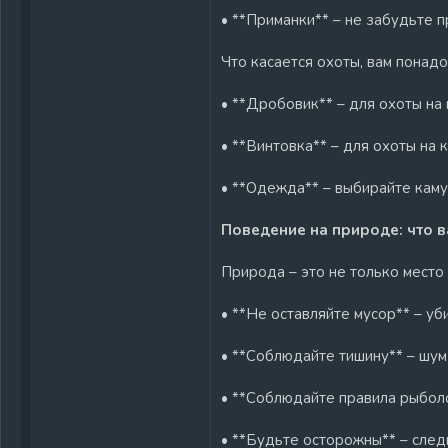
• **Приманки** – не забудьте 
Что касается охоты, вам понадо
• **Дробовик** – для охоты на 
• **Винтовка** – для охоты на
• **Одежда** – выбирайте кам
Поведение на природе: что 
Природа – это не только место 
• **Не оставляйте мусор** – уб
• **Соблюдайте тишину** – шум
• **Соблюдайте правила рыболо
• **Будьте осторожны** – след