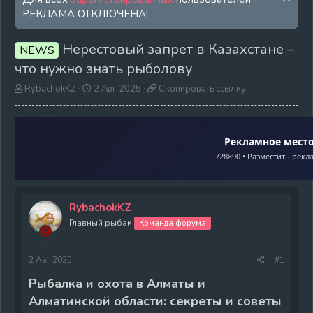
РЕКЛАМА ОТКЛЮЧЕНА!
Нерестовый запрет в Казахстане –
NEWS
что нужно знать рыболову
А
Д
С
RybachokKZ
2 Авг 2025
Скопировать ссылку
в
а
к
т
т
о
о
а
п
р
н
и
Рекламное мест
т
а
р
728×90 • Разместить рекл
е
ч
о
м
а
в
ы
л
а
а
т
RybachokKZ
ь
Главный рыбак
Команда форума
с
с
ы
2 Авг 2025
#1
л
к
Рыбалка и охота в Алматы и
у
Алматинской области: секреты и советы