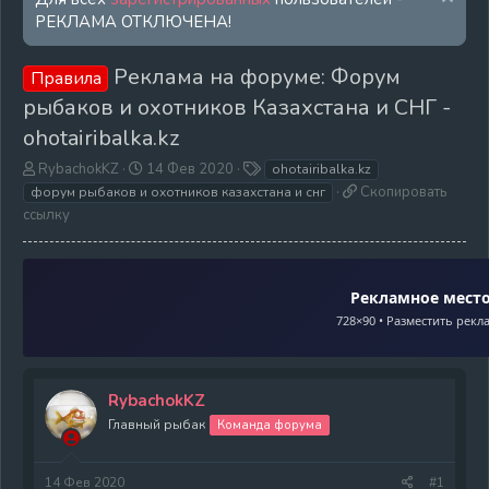
РЕКЛАМА ОТКЛЮЧЕНА!
Реклама на форуме: Форум
Правила
рыбаков и охотников Казахстана и СНГ -
ohotairibalka.kz
А
Д
Т
RybachokKZ
14 Фев 2020
ohotairibalka.kz
в
а
е
С
Скопировать
форум рыбаков и охотников казахстана и снг
т
т
г
к
ссылку
о
а
и
о
р
н
п
т
а
и
е
ч
р
Рекламное мест
м
а
о
728×90 • Разместить рекл
ы
л
в
а
а
т
ь
RybachokKZ
с
Главный рыбак
Команда форума
с
ы
л
14 Фев 2020
#1
к