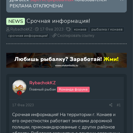
РЕКЛАМА ОТКЛЮЧЕНА!
Срочная информация!
NEWS
А
Д
Т
RybachokKZ
17 Фев 2023
конаев
рыбалка г конаев
в
а
е
С
Скопировать ссылку
срочная информация!
т
т
г
к
о
а
и
о
р
н
п
т
а
и
е
ч
р
м
а
о
ы
л
в
а
а
RybachokKZ
т
ь
Главный рыбак
Команда форума
с
с
ы
17 Фев 2023
#1
л
Срочная информация! На территории г. Конаев и
к
его окрестностях работают экипажи дорожной
у
полиции, прикомандированные с других районов