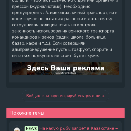
области. Работают совместно с другими органами и
прессой (журналистами). Необходимо
предупредить л/с имеющих личный транспорт, ни в
коем случае не пытаться развести и дать взятку
сотрудникам полиции, взять на контроль
законность использования воинского транспорта
командиров и замов (садик, школа, больница,
базар, кафе и т.д.). Если совершили
адмправонарушение пусть штрафуют, спорить и
пытаться подкупить не стоит, будет хуже.
Войдите или зарегистрируйтесь для ответа.
Похожие темы
На какую рыбу запрет в Казахстане –
NEWS